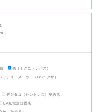
1
205
澤藤
他（ミクニ・ナバス）
バッテリーメーカー（GSユアサ）
デジタコ（セントレス）契約店
EV充電器設置店
交換・取扱品）