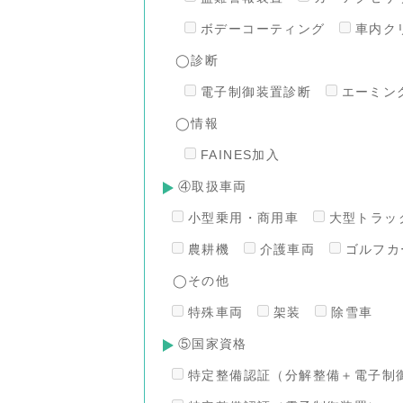
ボデーコーティング
車内ク
◯診断
電子制御装置診断
エーミン
◯情報
FAINES加入
④取扱車両
小型乗用・商用車
大型トラッ
農耕機
介護車両
ゴルフカ
◯その他
特殊車両
架装
除雪車
⑤国家資格
特定整備認証（分解整備＋電子制