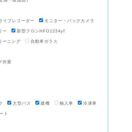
ライブレコーダー
モニター・バックカメラ
リー
新型フロンHFO1234yf
リーニング
自動車ガラス
グ作業
ク
大型バス
建機
輸入車
冷凍車
ート