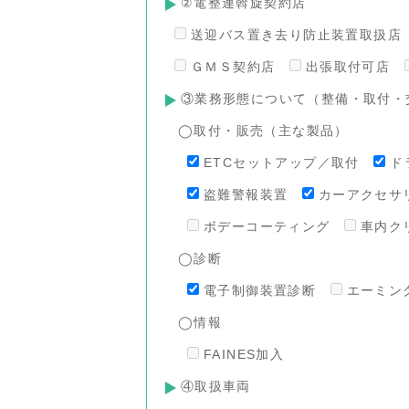
②電整連斡旋契約店
送迎バス置き去り防止装置取扱店
ＧＭＳ契約店
出張取付可店
③業務形態について（整備・取付・
◯取付・販売（主な製品）
ETCセットアップ／取付
ド
盗難警報装置
カーアクセサ
ボデーコーティング
車内ク
◯診断
電子制御装置診断
エーミン
◯情報
FAINES加入
④取扱車両