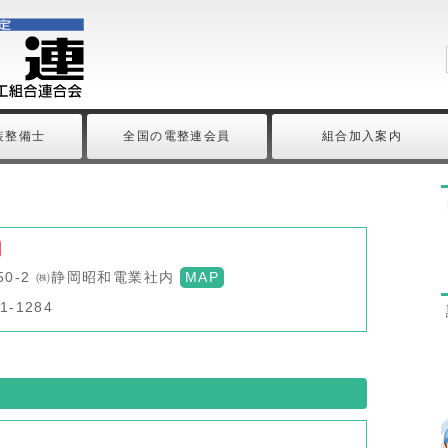
装整備士
全国の電整連会員
組合加入案内
-50-2 ㈱静岡昭和電業社内
MAP
1-1284