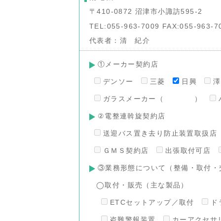
〒410-0872 沼津市小諏訪595-2
TEL:055-963-7009 FAX:055-963-7
代表者：清 紀介
①メーカー契約店
デンソー
三菱
日興
ガラスメーカー（ ）
②電整連斡旋契約店
送迎バス置き去り防止装置取扱店
ＧＭＳ契約店
出張取付可店
③業務形態について（整備・取付・
◯取付・販売（主な製品）
ETCセットアップ／取付
ド
盗難警報装置
カーアクセサ