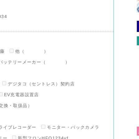
034
澤藤
他（ ）
バッテリーメーカー（ ）
デジタコ（セントレス）契約店
EV充電器設置店
交換・取扱品）
ライブレコーダー
モニター・バックカメラ
リー
新型フロンHFO1234yf