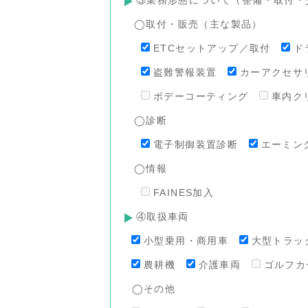
◯取付・販売（主な製品）
ETCセットアップ／取付
ド
盗難警報装置
カーアクセサ
ボデーコーティング
車内ク
◯診断
電子制御装置診断
エーミン
◯情報
FAINES加入
④取扱車両
小型乗用・商用車
大型トラッ
農耕機
介護車両
ゴルフカ
◯その他