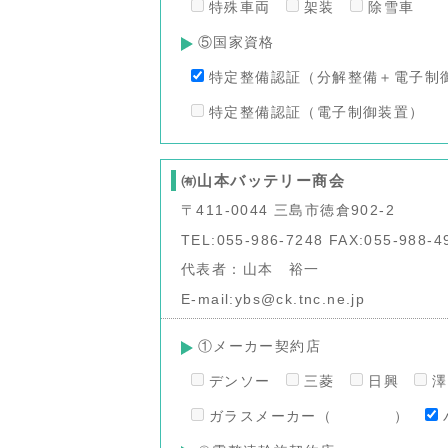
特殊車両
架装
除雪車
⑤国家資格
特定整備認証（分解整備＋電子制
特定整備認証（電子制御装置）
㈲山本バッテリー商会
〒411-0044 三島市徳倉902-2
TEL:055-986-7248 FAX:055-988-4
代表者：山本 裕一
E-mail:ybs@ck.tnc.ne.jp
①メーカー契約店
デンソー
三菱
日興
ガラスメーカー（ ）