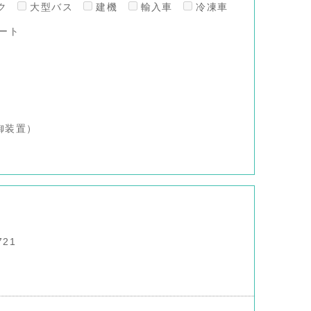
ク
大型バス
建機
輸入車
冷凍車
ート
御装置）
721