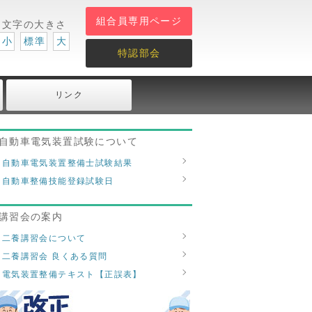
組合員専用ページ
文字の大きさ
小
標準
大
特認部会
リンク
自動車電気装置試験について
自動車電気装置整備士試験結果
自動車整備技能登録試験日
講習会の案内
二養講習会について
二養講習会 良くある質問
電気装置整備テキスト【正誤表】