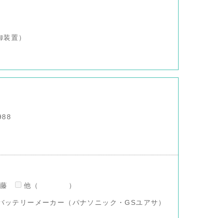
御装置）
988
澤藤
他（ ）
バッテリーメーカー（パナソニック・GSユアサ）