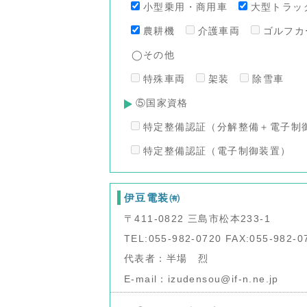
小型乗用・商用車
大型トラッ
農耕機
介護車両
ゴルフカ
◯その他
特殊車両
架装
除雪車
⑤国家資格
特定整備認証（分解整備＋電子制
特定整備認証（電子制御装置）
伊豆電装㈲
〒411-0822 三島市松本233-1
TEL:055-982-0720 FAX:055-982-0
代表者：半場 烈
E-mail：izudensou@if-n.ne.jp