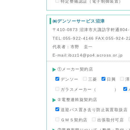
特定整備認証（電子制御装置）
㈱デンソーサービス沼津
〒410-0873 沼津市大諏訪字軒通804-
TEL:055-922-4146 FAX:055-924-2
代表者：市野 圭一
E-mail:ibzz14@po4.across.or.jp
①メーカー契約店
デンソー
三菱
日興
ガラスメーカー（ ）
②電整連斡旋契約店
送迎バス置き去り防止装置取扱店
ＧＭＳ契約店
出張取付可店
③業務形態について（整備・取付・