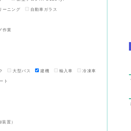
リーニング
自動車ガラス
グ作業
ク
大型バス
建機
輸入車
冷凍車
ート
御装置）