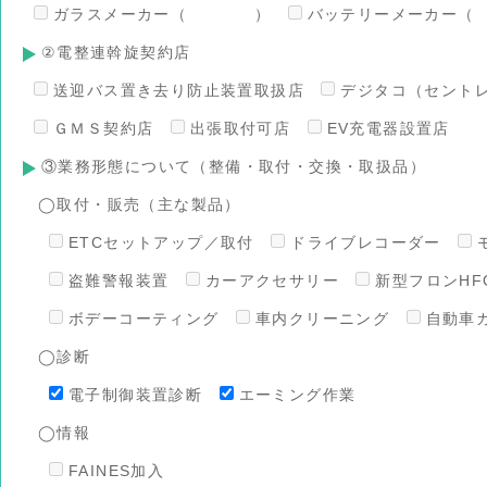
ガラスメーカー（ ）
バッテリーメーカ
②電整連斡旋契約店
送迎バス置き去り防止装置取扱店
デジタコ（セント
ＧＭＳ契約店
出張取付可店
EV充電器設置店
③業務形態について（整備・取付・交換・取扱品）
◯取付・販売（主な製品）
ETCセットアップ／取付
ドライブレコーダー
盗難警報装置
カーアクセサリー
新型フロンHFO
ボデーコーティング
車内クリーニング
自動車
◯診断
電子制御装置診断
エーミング作業
◯情報
FAINES加入