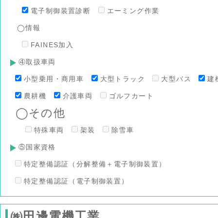
電子制御装置診断
エーミング作業
◯情報
FAINES加入
④取扱車両
小型乗用・商用車
大型トラック
大型バス
建
農耕機
介護車両
ゴルフカート
◯その他
特殊車両
架装
除雪車
⑤国家資格
特定整備認証（分解整備＋電子制御装置）
特定整備認証（電子制御装置）
㈱田邊電機工業