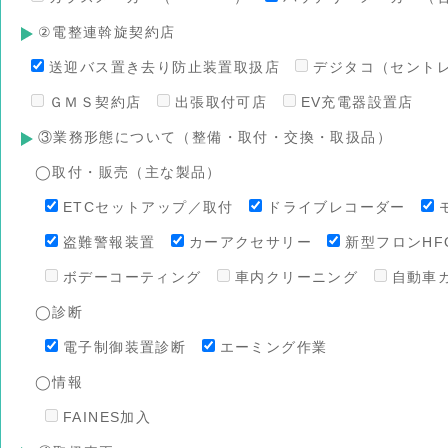
②電整連斡旋契約店
送迎バス置き去り防止装置取扱店
デジタコ（セント
ＧＭＳ契約店
出張取付可店
EV充電器設置店
③業務形態について（整備・取付・交換・取扱品）
◯取付・販売（主な製品）
ETCセットアップ／取付
ドライブレコーダー
盗難警報装置
カーアクセサリー
新型フロンHFO
ボデーコーティング
車内クリーニング
自動車
◯診断
電子制御装置診断
エーミング作業
◯情報
FAINES加入