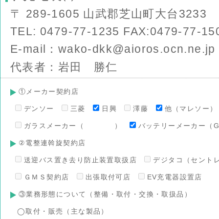
〒 289-1605 山武郡芝山町大台3233
TEL: 0479-77-1235 FAX:0479-77-15
E-mail：wako-dkk@aioros.ocn.ne.jp
代表者：岩田 勝仁
①メーカー契約店
デンソー
三菱
日興
澤藤
他（マレソー）
ガラスメーカー（ ）
バッテリーメーカー（G
②電整連斡旋契約店
送迎バス置き去り防止装置取扱店
デジタコ（セント
ＧＭＳ契約店
出張取付可店
EV充電器設置店
③業務形態について（整備・取付・交換・取扱品）
◯取付・販売（主な製品）