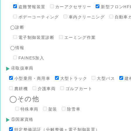
盗難警報装置
カーアクセサリー
新型フロンHFO
ボデーコーティング
車内クリーニング
自動車
◯診断
電子制御装置診断
エーミング作業
◯情報
FAINES加入
④取扱車両
小型乗用・商用車
大型トラック
大型バス
建
農耕機
介護車両
ゴルフカート
◯その他
特殊車両
架装
除雪車
⑤国家資格
特定整備認証（分解整備＋電子制御装置）