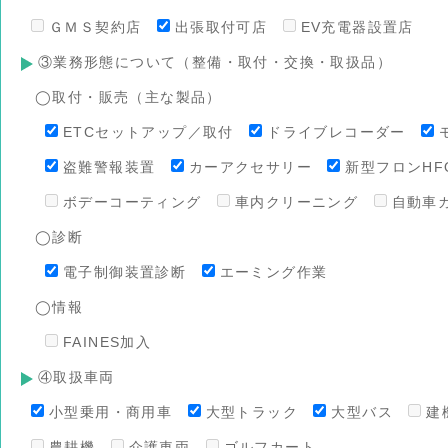
ＧＭＳ契約店
出張取付可店
EV充電器設置店
③業務形態について（整備・取付・交換・取扱品）
◯取付・販売（主な製品）
ETCセットアップ／取付
ドライブレコーダー
盗難警報装置
カーアクセサリー
新型フロンHFO
ボデーコーティング
車内クリーニング
自動車
◯診断
電子制御装置診断
エーミング作業
◯情報
FAINES加入
④取扱車両
小型乗用・商用車
大型トラック
大型バス
建
農耕機
介護車両
ゴルフカート