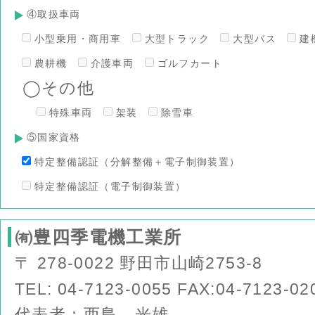
④取扱車両
小型乗用・商用車
大型トラック
大型バス
建
農耕機
介護車両
ゴルフカート
◯その他
特殊車両
架装
除雪車
⑤国家資格
特定整備認証（分解整備＋電子制御装置）
特定整備認証（電子制御装置）
㈲豊四季電機工業所
〒 278-0022 野田市山崎2753-8
TEL: 04-7123-0055 FAX:04-7123-02
代表者：西島 光雄