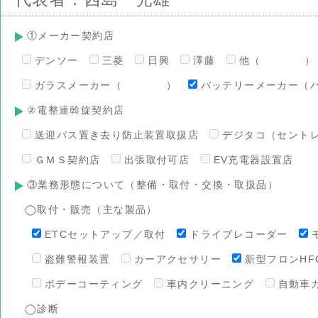
①メーカー契約店
デンソー
三菱
日興
澤藤
他（ ）
ガラスメーカー（ ）
バッテリーメーカー（
②電整連斡旋契約店
送迎バス置き去り防止装置取扱店
デジタコ（セント
ＧＭＳ契約店
出張取付可店
EV充電器設置店
③業務形態について（整備・取付・交換・取扱品）
◯取付・販売（主な製品）
ETCセットアップ／取付
ドライブレコーダー
盗難警報装置
カーアクセサリー
新型フロンHFO
ボデーコーティング
車内クリーニング
自動車
◯診断