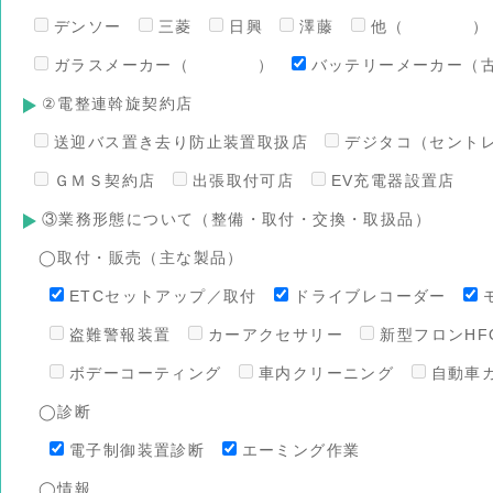
デンソー
三菱
日興
澤藤
他（ ）
ガラスメーカー（ ）
バッテリーメーカー（
②電整連斡旋契約店
送迎バス置き去り防止装置取扱店
デジタコ（セント
ＧＭＳ契約店
出張取付可店
EV充電器設置店
③業務形態について（整備・取付・交換・取扱品）
◯取付・販売（主な製品）
ETCセットアップ／取付
ドライブレコーダー
盗難警報装置
カーアクセサリー
新型フロンHFO
ボデーコーティング
車内クリーニング
自動車
◯診断
電子制御装置診断
エーミング作業
◯情報