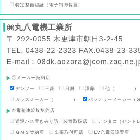
特定整備認証（電子制御装置）
㈱丸八電機工業所
〒 292-0055 木更津市朝日3-2-45
TEL: 0438-22-2323 FAX:0438-23-33
E-mail：08dk.aozora@jcom.zaq.ne.j
①メーカー契約店
デンソー
三菱
日興
澤藤
他（ ）
ガラスメーカー（ ）
バッテリーメーカー（G
②電整連斡旋契約店
送迎バス置き去り防止装置取扱店
デジタコ（セント
ＧＭＳ契約店
出張取付可店
EV充電器設置店