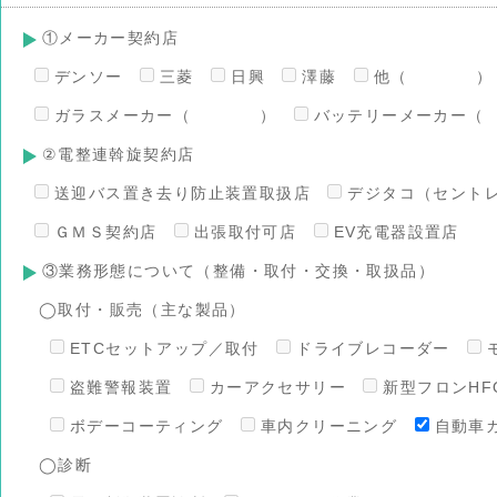
①メーカー契約店
デンソー
三菱
日興
澤藤
他（ ）
ガラスメーカー（ ）
バッテリーメーカ
②電整連斡旋契約店
送迎バス置き去り防止装置取扱店
デジタコ（セント
ＧＭＳ契約店
出張取付可店
EV充電器設置店
③業務形態について（整備・取付・交換・取扱品）
◯取付・販売（主な製品）
ETCセットアップ／取付
ドライブレコーダー
盗難警報装置
カーアクセサリー
新型フロンHFO
ボデーコーティング
車内クリーニング
自動車
◯診断