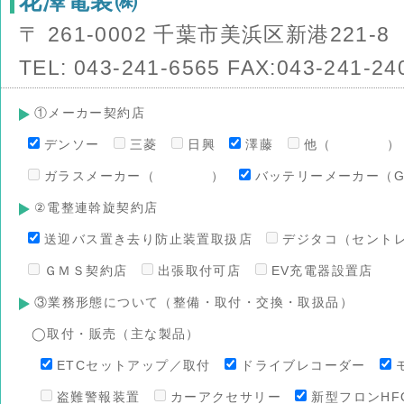
花澤電装㈱
〒 261-0002 千葉市美浜区新港221-8
TEL: 043-241-6565 FAX:043-241-24
①メーカー契約店
デンソー
三菱
日興
澤藤
他（ ）
ガラスメーカー（ ）
バッテリーメーカー（G
②電整連斡旋契約店
送迎バス置き去り防止装置取扱店
デジタコ（セント
ＧＭＳ契約店
出張取付可店
EV充電器設置店
③業務形態について（整備・取付・交換・取扱品）
◯取付・販売（主な製品）
ETCセットアップ／取付
ドライブレコーダー
盗難警報装置
カーアクセサリー
新型フロンHFO