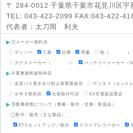
〒 284-0012 千葉県千葉市花見川区宇那
TEL: 043-423-2099 FAX:043-422-41
代表者：太刀岡 利夫
①メーカー契約店
デンソー
三菱
日興
澤藤
他（ ）
ガラスメーカー（ ）
バッテリーメーカー（G
②電整連斡旋契約店
送迎バス置き去り防止装置取扱店
デジタコ（セント
ＧＭＳ契約店
出張取付可店
EV充電器設置店
③業務形態について（整備・取付・交換・取扱品）
◯取付・販売（主な製品）
ETCセットアップ／取付
ドライブレコーダー