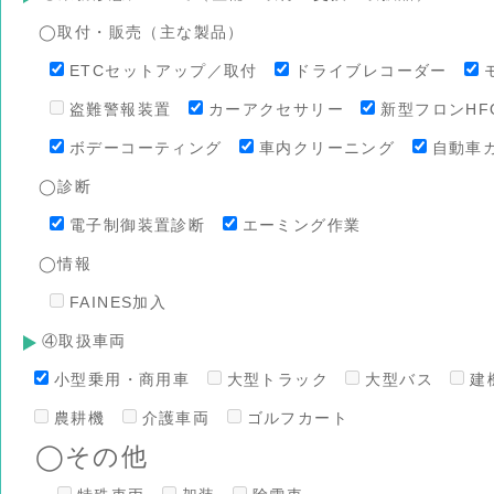
◯取付・販売（主な製品）
ETCセットアップ／取付
ドライブレコーダー
盗難警報装置
カーアクセサリー
新型フロンHFO
ボデーコーティング
車内クリーニング
自動車
◯診断
電子制御装置診断
エーミング作業
◯情報
FAINES加入
④取扱車両
小型乗用・商用車
大型トラック
大型バス
建
農耕機
介護車両
ゴルフカート
◯その他