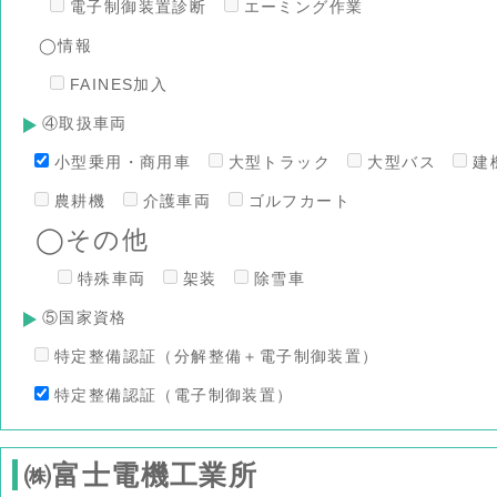
電子制御装置診断
エーミング作業
◯情報
FAINES加入
④取扱車両
小型乗用・商用車
大型トラック
大型バス
建
農耕機
介護車両
ゴルフカート
◯その他
特殊車両
架装
除雪車
⑤国家資格
特定整備認証（分解整備＋電子制御装置）
特定整備認証（電子制御装置）
㈱富士電機工業所