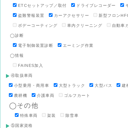
ETCセットアップ／取付
ドライブレコーダー
盗難警報装置
カーアクセサリー
新型フロンHFO
ボデーコーティング
車内クリーニング
自動車
◯診断
電子制御装置診断
エーミング作業
◯情報
FAINES加入
④取扱車両
小型乗用・商用車
大型トラック
大型バス
建
農耕機
介護車両
ゴルフカート
◯その他
特殊車両
架装
除雪車
⑤国家資格