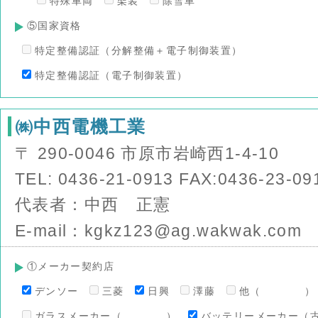
特殊車両
架装
除雪車
⑤国家資格
特定整備認証（分解整備＋電子制御装置）
特定整備認証（電子制御装置）
㈱中西電機工業
〒 290-0046 市原市岩崎西1-4-10
TEL: 0436-21-0913 FAX:0436-23-09
代表者：中西 正憲
E-mail：kgkz123@ag.wakwak.com
①メーカー契約店
デンソー
三菱
日興
澤藤
他（ ）
ガラスメーカー（ ）
バッテリーメーカー（