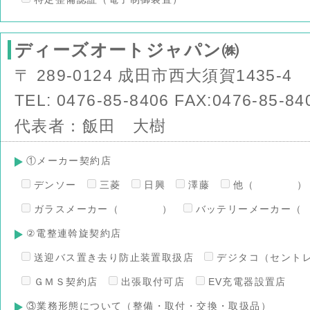
ディーズオートジャパン㈱
〒 289-0124 成田市西大須賀1435-4
TEL: 0476-85-8406 FAX:0476-85-84
代表者：飯田 大樹
①メーカー契約店
デンソー
三菱
日興
澤藤
他（ ）
ガラスメーカー（ ）
バッテリーメーカ
②電整連斡旋契約店
送迎バス置き去り防止装置取扱店
デジタコ（セント
ＧＭＳ契約店
出張取付可店
EV充電器設置店
③業務形態について（整備・取付・交換・取扱品）