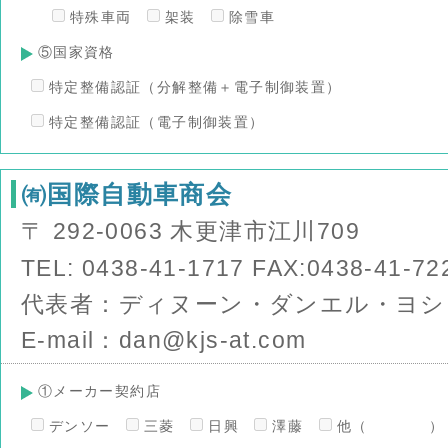
特殊車両
架装
除雪車
⑤国家資格
特定整備認証（分解整備＋電子制御装置）
特定整備認証（電子制御装置）
㈲国際自動車商会
〒 292-0063 木更津市江川709
TEL: 0438-41-1717 FAX:0438-41-72
代表者：ディヌーン・ダンエル・ヨシ
E-mail：dan@kjs-at.com
①メーカー契約店
デンソー
三菱
日興
澤藤
他（ ）