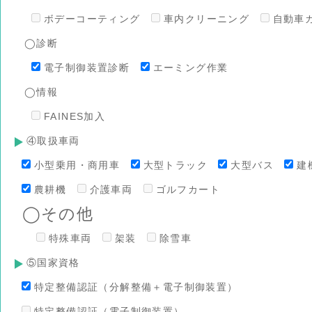
ボデーコーティング
車内クリーニング
自動車
◯診断
電子制御装置診断
エーミング作業
◯情報
FAINES加入
④取扱車両
小型乗用・商用車
大型トラック
大型バス
建
農耕機
介護車両
ゴルフカート
◯その他
特殊車両
架装
除雪車
⑤国家資格
特定整備認証（分解整備＋電子制御装置）
特定整備認証（電子制御装置）