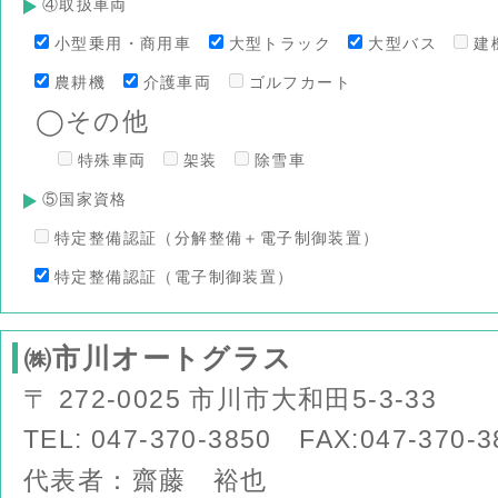
④取扱車両
小型乗用・商用車
大型トラック
大型バス
建
農耕機
介護車両
ゴルフカート
◯その他
特殊車両
架装
除雪車
⑤国家資格
特定整備認証（分解整備＋電子制御装置）
特定整備認証（電子制御装置）
㈱市川オートグラス
〒 272-0025 市川市大和田5-3-33
TEL: 047-370-3850 FAX:047-370-3
代表者：齋藤 裕也