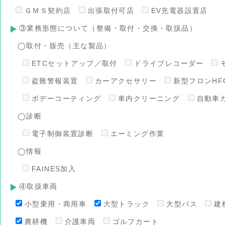
ＧＭＳ契約店
出張取付可店
EV充電器設置店
③業務形態について（整備・取付・交換・取扱品）
◯取付・販売（主な製品）
ETCセットアップ／取付
ドライブレコーダー
盗難警報装置
カーアクセサリー
新型フロンHFO
ボデーコーティング
車内クリーニング
自動車
◯診断
電子制御装置診断
エーミング作業
◯情報
FAINES加入
④取扱車両
小型乗用・商用車
大型トラック
大型バス
建
農耕機
介護車両
ゴルフカート