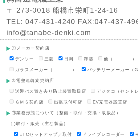
〒 273-0018 船橋市栄町1-24-16
TEL: 047-431-4240 FAX:047-437-49
info@tanabe-denki.com
①メーカー契約店
デンソー
三菱
日興
澤藤
他（ ）
ガラスメーカー（ ）
バッテリーメーカー（G
②電整連斡旋契約店
送迎バス置き去り防止装置取扱店
デジタコ（セント
ＧＭＳ契約店
出張取付可店
EV充電器設置店
③業務形態について（整備・取付・交換・取扱品）
◯取付・販売（主な製品）
ETCセットアップ／取付
ドライブレコーダー