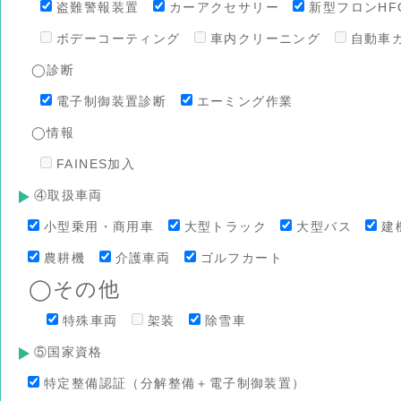
盗難警報装置
カーアクセサリー
新型フロンHFO
ボデーコーティング
車内クリーニング
自動車
◯診断
電子制御装置診断
エーミング作業
◯情報
FAINES加入
④取扱車両
小型乗用・商用車
大型トラック
大型バス
建
農耕機
介護車両
ゴルフカート
◯その他
特殊車両
架装
除雪車
⑤国家資格
特定整備認証（分解整備＋電子制御装置）