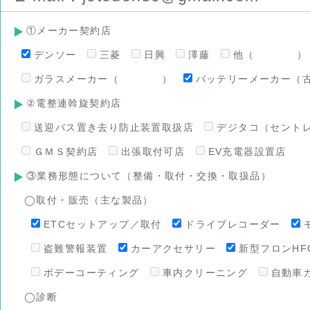
①メーカー契約店
デンソー
三菱
日興
澤藤
他（ ）
ガラスメーカー（ ）
バッテリーメーカー（
②電整連斡旋契約店
送迎バス置き去り防止装置取扱店
デジタコ（セント
ＧＭＳ契約店
出張取付可店
EV充電器設置店
③業務形態について（整備・取付・交換・取扱品）
◯取付・販売（主な製品）
ETCセットアップ／取付
ドライブレコーダー
盗難警報装置
カーアクセサリー
新型フロンHFO
ボデーコーティング
車内クリーニング
自動車
◯診断