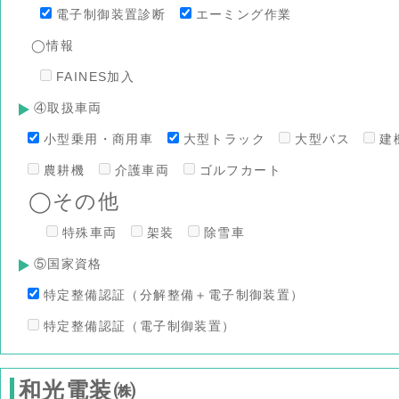
電子制御装置診断
エーミング作業
◯情報
FAINES加入
④取扱車両
小型乗用・商用車
大型トラック
大型バス
建
農耕機
介護車両
ゴルフカート
◯その他
特殊車両
架装
除雪車
⑤国家資格
特定整備認証（分解整備＋電子制御装置）
特定整備認証（電子制御装置）
和光電装㈱