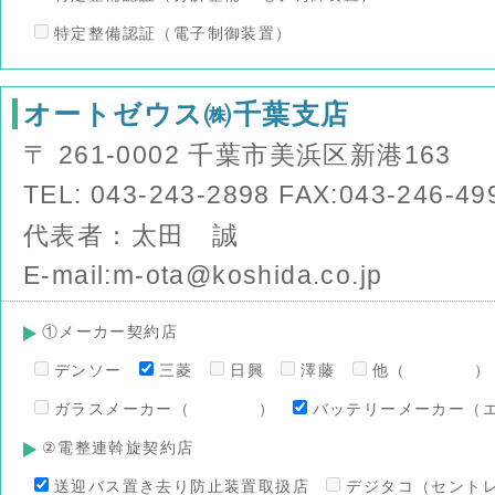
特定整備認証（電子制御装置）
オートゼウス㈱千葉支店
〒 261-0002 千葉市美浜区新港163
TEL: 043-243-2898 FAX:043-246-49
代表者：太田 誠
E-mail:m-ota@koshida.co.jp
①メーカー契約店
デンソー
三菱
日興
澤藤
他（ ）
ガラスメーカー（ ）
バッテリーメーカー（
②電整連斡旋契約店
送迎バス置き去り防止装置取扱店
デジタコ（セント