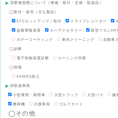
③業務形態について（整備・取付・交換・取扱品）
◯取付・販売（主な製品）
ETCセットアップ／取付
ドライブレコーダー
盗難警報装置
カーアクセサリー
新型フロンHFO
ボデーコーティング
車内クリーニング
自動車
◯診断
電子制御装置診断
エーミング作業
◯情報
FAINES加入
④取扱車両
小型乗用・商用車
大型トラック
大型バス
建
農耕機
介護車両
ゴルフカート
◯その他