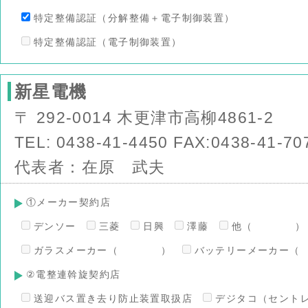
特定整備認証（分解整備＋電子制御装置）
特定整備認証（電子制御装置）
新星電機
〒 292-0014 木更津市高柳4861-2
TEL: 0438-41-4450 FAX:0438-41-70
代表者：在原 武夫
①メーカー契約店
デンソー
三菱
日興
澤藤
他（ ）
ガラスメーカー（ ）
バッテリーメーカ
②電整連斡旋契約店
送迎バス置き去り防止装置取扱店
デジタコ（セント